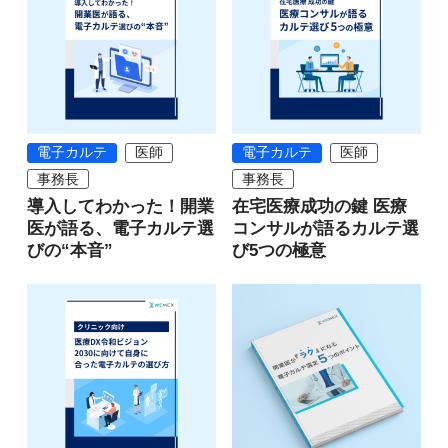
電子カルテ
医師
電子カルテ
医師
事務長
事務長
導入してわかった！開業
在宅医療成功の鍵 医療
医が語る、電子カルテ選
コンサルが語るカルテ選
びの“本音”
び5つの極意