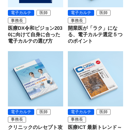
電子カルテ
医師
電子カルテ
医師
事務長
事務長
医療DX令和ビジョン203
開業医が「ラク」にな
0に向けて自身に合った
る、電子カルテ選定５つ
電子カルテの選び方
のポイント
電子カルテ
医師
電子カルテ
医師
事務長
事務長
クリニックのレセプト攻
医療ICT 最新トレンド～