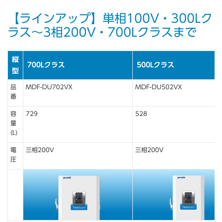
【ラインアップ】単相100V・300Lク
ラス～3相200V・700Lクラスまで
縦
700Lクラス
500Lクラス
型
品
MDF-DU702VX
MDF-DU502VX
番
容
729
528
量
(L)
電
三相200V
三相200V
圧