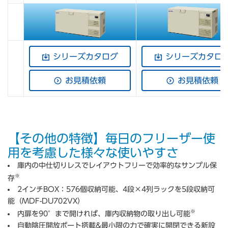
シリーズカタログ
シリーズカタロ
お見積依頼
お見積依頼
【その他の特徴】毎日のフリーザー使
用を考慮した様々な使いやすさ
庫内の中仕切りレスでレイアウトフリーで効率的なサンプル保
※
存
2インチBOX：576個収納可能、4段×4列ラックを5段収納可
能（MDF-DU702VX）
※
内扉を90°まで開ければ、庫内収納物の取り出し可能
自動陰圧開放ポート搭載&最小限の力で確実に開閉できる新設