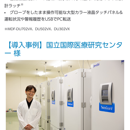
※
計ラッチ
グローブをしたまま操作可能な大型カラー液晶タッチパネル&
運転状況や警報履歴をUSBでPC転送
※MDF-DU702VX、DU502VX、DU302VX
【導入事例】国立国際医療研究センタ
ー 様