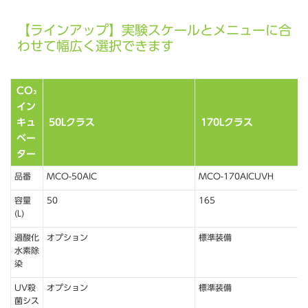
【ラインアップ】実験スケールとメニューに合
わせて幅広く選択できます
CO₂
イン
キュ
50Lクラス
170Lクラス
ベー
ター
品番
MCO-50AIC
MCO-170AICUVH
容量
50
165
(L)
過酸化
オプション
標準装備
水素除
染
UV殺
オプション
標準装備
菌シス