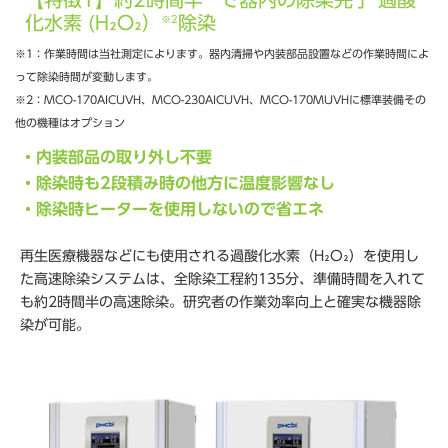
化水素 (H₂O₂）
除染
※2
※1：作業時間は当社測定によります。器内清掃や内装部品設置などの作業時間によ
って除染時間が変動します。
※2：MCO-170AICUVH、MCO-230AICUVH、MCO-170MUVHに標準装備その
他の機種はオプション
・内装部品の取り外し不要
・除染時も2段積み時の他方に温度影響なし
・除染時ヒーターを使用しないので省エネ
再生医療機器などにも使用される過酸化水素（H₂O₂）を使用し
た高速除染システムは、全除染工程約135分、準備時間を入れて
も約2時間半の高速除染。研究者の作業効率向上と確実な機器除
染が可能。