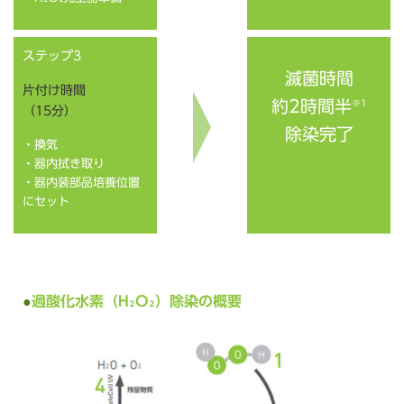
ステップ3
滅菌時間
片付け時間
約2時間半
※1
（15分）
除染完了
・換気
・器内拭き取り
・器内装部品培養位置
にセット
過酸化水素（H₂O₂）除染の概要