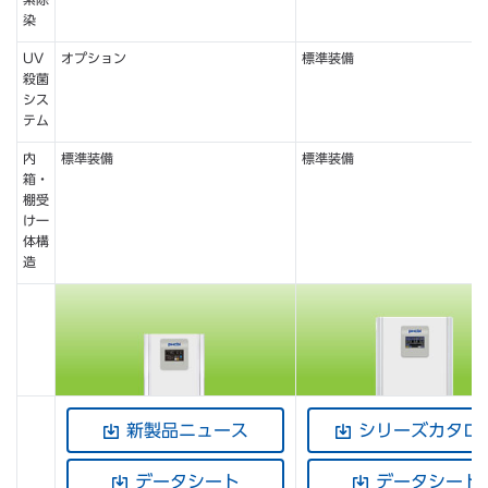
染
UV
オプション
標準装備
殺菌
シス
テム
内
標準装備
標準装備
箱・
棚受
け一
体構
造
新製品ニュース
シリーズカタロ
データシート
データシート