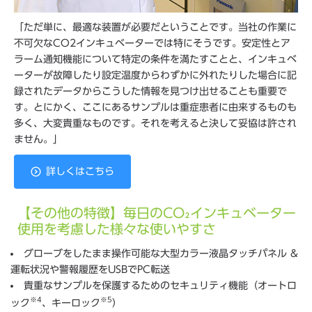
「ただ単に、最適な装置が必要だということです。当社の作業に
不可欠なCO2インキュベーターでは特にそうです。安定性とア
ラーム通知機能について特定の条件を満たすことと、インキュベ
ーターが故障したり設定温度からわずかに外れたりした場合に記
録されたデータからこうした情報を見つけ出せることも重要で
す。とにかく、ここにあるサンプルは重症患者に由来するものも
多く、大変貴重なものです。それを考えると決して妥協は許され
ません。」
詳しくはこちら
【その他の特徴】毎日のCO₂インキュベーター
使用を考慮した様々な使いやすさ
グローブをしたまま操作可能な大型カラー液晶タッチパネル &
運転状況や警報履歴をUSBでPC転送
貴重なサンプルを保護するためのセキュリティ機能（オートロ
※4
※5
ック
、キーロック
）