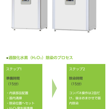
過酸化水素（H₂O₂）除染のプロセス
ステップ1
ステップ2
準備時間
除染時間
（15分）
（15分）
・内装部品配置
コンパネ操作は2回だ
・器内清掃
け。後はおまかせで器
・除染位置へセット
内除染
・H₂O₂発生器準備