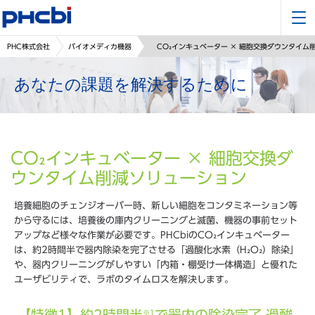
PHC株式会社
バイオメディカ機器
CO₂インキュベーター × 細胞交換ダウンタイム
あなたの課題を解決するために
CO₂インキュベーター × 細胞交換ダ
ウンタイム削減ソリューション
培養細胞のチェンジオーバー時、新しい細胞をコンタミネーション等
から守るには、培養後の庫内クリーニングと滅菌、機器の事前セット
アップなど様々な作業が必要です。PHCbiのCO₂インキュベーター
は、約2時間半で器内除染を完了させる「過酸化水素（H₂O₂）除染」
や、器内クリーニングがしやすい「内箱・棚受け一体構造」と優れた
ユーザビリティで、ラボのタイムロスを解決します。
【特徴1】約2時間半
で器内の除染完了 過酸
※1