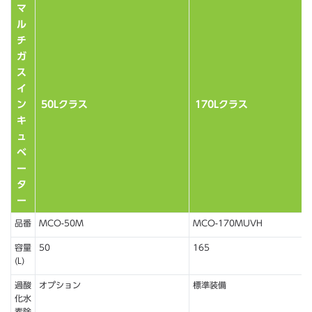
マ
ル
チ
ガ
ス
イ
ン
50Lクラス
170Lクラス
キ
ュ
ベ
ー
タ
ー
品番
MCO-50M
MCO-170MUVH
容量
50
165
(L)
過酸
オプション
標準装備
化水
素除