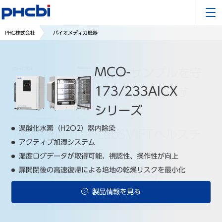
PHC株式会社
バイオメディカ機器
バイオメディカル事
MCO-
貴重なサンプルを守
MDF-DU303/503/
業の60年の歩みを
173/233AICX
紹
る備えは万全です
703VXHシリーズ
介する特設サイトを
シリーズ
か？
デュアル冷却による大幅な消費電力低減
公開
過酸化水素（H2O2）器内除染
10.1インチ液晶タッチパネル
TwinGuard × LabSVIFTヘルスチ
アクティブ加湿システム
顔認証/NFC認証による電気錠
1966年、1台の薬用保冷庫から始まった挑戦。保存・培養機器
ェックで実現する
湿度ログデータが取得可能、視認性、操作性が向上
不正アクセスを防止するセキュリティ対策
を中心に、再生医療支援まで事業領域を拡げてきた60年の歩み
扉開閉後の高速復帰による培地の乾燥リスクを最小化
と、記念ロゴ・スローガンに込めた想いをご紹介します。
Advanced Sample Safety
製品情報を見る
製品情報を見る
特設サイトを見る
詳細はコチラ