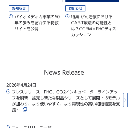
お知らせ
お知らせ
バイオメディカ事業の60
特集 がん治療における
年の歩みを紹介する特設
CAR-T療法の可能性と
サイトを公開
は？CCRM×PHCディス
カッション
News Release
2026年4月24日
2
プレスリリース：PHC、CO2インキュベーターラインアッ
プを刷新・拡充し新たな製品シリーズとして展開 ～6モデル
が加わり、より使いやすく、より再現性の高い細胞培養を支
援～