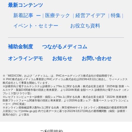
最新コンテンツ
新着記事
医療テック
経営アイデア
特集
イベント・セミナー
お役立ち資料
補助金制度
つながるメディコム
オンラインデモ
お知らせ
お問い合わせ
※「MEDICOM」および「メディコム」は、PHCホールディングス株式会社の登録商標です。
※ PHC株式会社メディコム事業部とPHCメディコム株式会社は2023年4月1日に統合し、ウィーメックス
株式会社として事業を開始しています。
※診療所向け電子カルテシステム診療所シェアNo.1に関する出典：株式会社富士経済「2025年版 医療・ヘ
ルスケア・製薬DX関連市場の現状と将来展望」 より2024年実績 金額ベース 診療所向け電子カルテ（オン
プレミス型/クラウド型）
※レセプトコンピューター診療所・病院シェアNo.1に関する出典：株式会社富士経済「2022年 医療連携・
医療プラットフォーム関連市場の現状と将来展望」より2020年企業シェア・数量ベース レセプトコンピュ
ーター（PHC実績）
※オンライン資格確認導入数No.1に関する出典：厚労省Webサイト (オンライン資格確認の都道府県別導
入状況について(mhlw.go.jp)) 内で公表データに基づき2022年3月27日時点の運用機関数（病院・診療所・
薬局の合計）より算出
ご利用規約