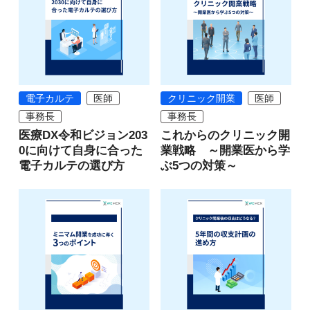
電子カルテ
医師
クリニック開業
医師
事務長
事務長
医療DX令和ビジョン203
これからのクリニック開
0に向けて自身に合った
業戦略 ～開業医から学
電子カルテの選び方
ぶ5つの対策～