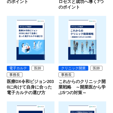
のポイント
ロセスと成功へ導く7つ
のポイント
電子カルテ
医師
クリニック開業
医師
事務長
事務長
医療DX令和ビジョン203
これからのクリニック開
0に向けて自身に合った
業戦略 ～開業医から学
電子カルテの選び方
ぶ5つの対策～