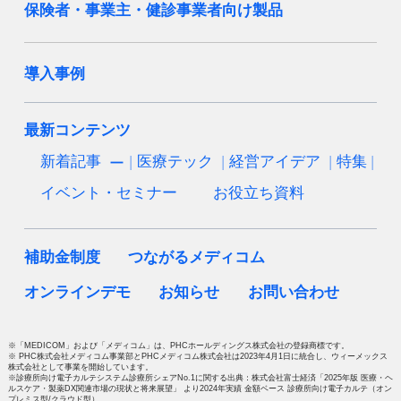
保険者・事業主・健診事業者向け製品
導入事例
最新コンテンツ
新着記事
医療テック
経営アイデア
特集
イベント・セミナー
お役立ち資料
補助金制度
つながるメディコム
オンラインデモ
お知らせ
お問い合わせ
※「MEDICOM」および「メディコム」は、PHCホールディングス株式会社の登録商標です。
※ PHC株式会社メディコム事業部とPHCメディコム株式会社は2023年4月1日に統合し、ウィーメックス
株式会社として事業を開始しています。
※診療所向け電子カルテシステム診療所シェアNo.1に関する出典：株式会社富士経済「2025年版 医療・ヘ
ルスケア・製薬DX関連市場の現状と将来展望」 より2024年実績 金額ベース 診療所向け電子カルテ（オン
プレミス型/クラウド型）