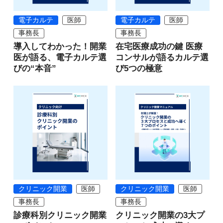
電子カルテ
医師
電子カルテ
医師
事務長
事務長
導入してわかった！開業
在宅医療成功の鍵 医療
医が語る、電子カルテ選
コンサルが語るカルテ選
びの“本音”
び5つの極意
クリニック開業
医師
クリニック開業
医師
事務長
事務長
診療科別クリニック開業
クリニック開業の3大プ