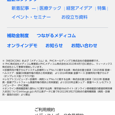
新着記事
医療テック
経営アイデア
特集
イベント・セミナー
お役立ち資料
補助金制度
つながるメディコム
オンラインデモ
お知らせ
お問い合わせ
※「MEDICOM」および「メディコム」は、PHCホールディングス株式会社の登録商標です。
※ PHC株式会社メディコム事業部とPHCメディコム株式会社は2023年4月1日に統合し、ウィーメックス
株式会社として事業を開始しています。
※診療所向け電子カルテシステム診療所シェアNo.1に関する出典：株式会社富士経済「2025年版 医療・
ヘルスケア・製薬DX関連市場の現状と将来展望」 より2024年実績 金額ベース 診療所向け電子カルテ
（オンプレミス型/クラウド型）
※レセプトコンピューター診療所・病院シェアNo.1に関する出典：株式会社富士経済「2022年 医療連
携・医療プラットフォーム関連市場の現状と将来展望」より2020年企業シェア・数量ベース レセプトコ
ンピューター（PHC実績）
※オンライン資格確認導入数No.1に関する出典：厚労省Webサイト (オンライン資格確認の都道府県別導
入状況について(mhlw.go.jp)) 内で公表データに基づき2022年3月27日時点の運用機関数（病院・診療
所・薬局の合計）より算出
ご利用規約