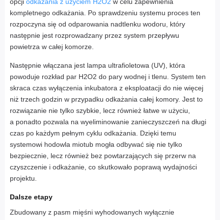
opcji
odkażania z użyciem H2O2
w celu zapewnienia
kompletnego odkażania. Po sprawdzeniu systemu proces ten
rozpoczyna się od odparowania nadtlenku wodoru, który
następnie jest rozprowadzany przez system przepływu
powietrza w całej komorze.
Następnie włączana jest lampa ultrafioletowa (UV), która
powoduje rozkład par H2O2 do pary wodnej i tlenu. System ten
skraca czas wyłączenia inkubatora z eksploatacji do nie więcej
niż trzech godzin w przypadku odkażania całej komory. Jest to
rozwiązanie nie tylko szybkie, lecz również łatwe w użyciu,
a ponadto pozwala na wyeliminowanie zanieczyszczeń na długi
czas po każdym pełnym cyklu odkażania. Dzięki temu
systemowi hodowla miotub mogła odbywać się nie tylko
bezpiecznie, lecz również bez powtarzających się przerw na
czyszczenie i odkażanie, co skutkowało poprawą wydajności
projektu.
Dalsze etapy
Zbudowany z pasm mięśni wyhodowanych wyłącznie