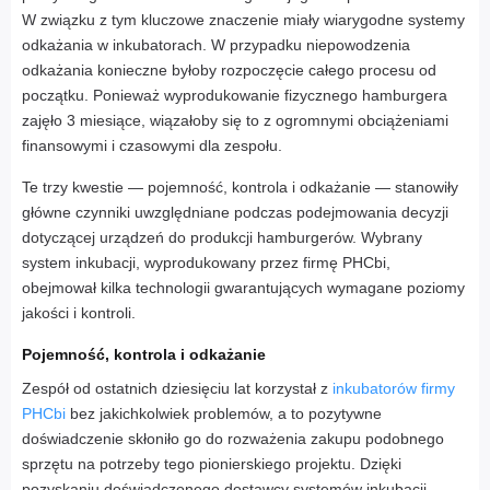
W związku z tym kluczowe znaczenie miały wiarygodne systemy
odkażania w inkubatorach. W przypadku niepowodzenia
odkażania konieczne byłoby rozpoczęcie całego procesu od
początku. Ponieważ wyprodukowanie fizycznego hamburgera
zajęło 3 miesiące, wiązałoby się to z ogromnymi obciążeniami
finansowymi i czasowymi dla zespołu.
Te trzy kwestie — pojemność, kontrola i odkażanie — stanowiły
główne czynniki uwzględniane podczas podejmowania decyzji
dotyczącej urządzeń do produkcji hamburgerów. Wybrany
system inkubacji, wyprodukowany przez firmę PHCbi,
obejmował kilka technologii gwarantujących wymagane poziomy
jakości i kontroli.
Pojemność, kontrola i odkażanie
Zespół od ostatnich dziesięciu lat korzystał z
inkubatorów firmy
PHCbi
bez jakichkolwiek problemów, a to pozytywne
doświadczenie skłoniło go do rozważenia zakupu podobnego
sprzętu na potrzeby tego pionierskiego projektu. Dzięki
pozyskaniu doświadczonego dostawcy systemów inkubacji