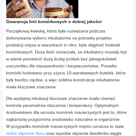
Gwarancja linii komórkowych o dobrej jakości
Początkową kwestią, która była rozważana podczas
dokonywania wyboru inkubatorów na potrzeby projektu
produkcji mięsa w warunkach in vitro, była objętość hodowli
komórkowych. Duża ilość oznaczała, że inkubatory musiały być
w stanie pomieścić dużą liczbę próbek bez jakiegokolwiek
uszczerbku dla niezawodności i bezpieczeństwa. Ponadto
komórki hodowano przy użyciu 10-warstwowych butelek, które
były bardzo ciężkie, a więc solidna konstrukcja inkubatorów
miała kluczowe znaczenie.
Dla wydajnej inkubacji kluczowe znaczenie miała również
kontrola parametrów otoczenia i temperatury. Optymalnym
środowiskiem dla wzrostu komórek macierzystych jest to, które
najbardziej przypomina środowisko naturalne w organizmie.
W przypadku komórek macierzystych mięśni oznacza to stale
niskie stężenie tlenu
oraz wysokie stężenie dwutlenku węgla