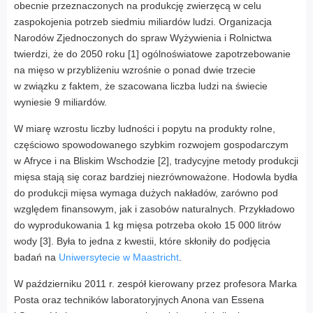
obecnie przeznaczonych na produkcję zwierzęcą w celu
zaspokojenia potrzeb siedmiu miliardów ludzi. Organizacja
Narodów Zjednoczonych do spraw Wyżywienia i Rolnictwa
twierdzi, że do 2050 roku [1] ogólnoświatowe zapotrzebowanie
na mięso w przybliżeniu wzrośnie o ponad dwie trzecie
w związku z faktem, że szacowana liczba ludzi na świecie
wyniesie 9 miliardów.
W miarę wzrostu liczby ludności i popytu na produkty rolne,
częściowo spowodowanego szybkim rozwojem gospodarczym
w Afryce i na Bliskim Wschodzie [2], tradycyjne metody produkcji
mięsa stają się coraz bardziej niezrównoważone. Hodowla bydła
do produkcji mięsa wymaga dużych nakładów, zarówno pod
względem finansowym, jak i zasobów naturalnych. Przykładowo
do wyprodukowania 1 kg mięsa potrzeba około 15 000 litrów
wody [3]. Była to jedna z kwestii, które skłoniły do podjęcia
badań na
Uniwersytecie w Maastricht
.
W październiku 2011 r. zespół kierowany przez profesora Marka
Posta oraz techników laboratoryjnych Anona van Essena