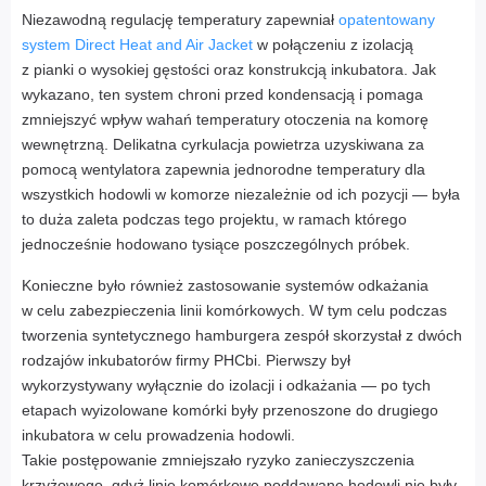
Niezawodną regulację temperatury zapewniał
opatentowany
system Direct Heat and Air Jacket
w połączeniu z izolacją
z pianki o wysokiej gęstości oraz konstrukcją inkubatora. Jak
wykazano, ten system chroni przed kondensacją i pomaga
zmniejszyć wpływ wahań temperatury otoczenia na komorę
wewnętrzną. Delikatna cyrkulacja powietrza uzyskiwana za
pomocą wentylatora zapewnia jednorodne temperatury dla
wszystkich hodowli w komorze niezależnie od ich pozycji — była
to duża zaleta podczas tego projektu, w ramach którego
jednocześnie hodowano tysiące poszczególnych próbek.
Konieczne było również zastosowanie systemów odkażania
w celu zabezpieczenia linii komórkowych. W tym celu podczas
tworzenia syntetycznego hamburgera zespół skorzystał z dwóch
rodzajów inkubatorów firmy PHCbi. Pierwszy był
wykorzystywany wyłącznie do izolacji i odkażania — po tych
etapach wyizolowane komórki były przenoszone do drugiego
inkubatora w celu prowadzenia hodowli.
Takie postępowanie zmniejszało ryzyko zanieczyszczenia
krzyżowego, gdyż linie komórkowe poddawane hodowli nie były