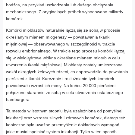
bodźca, na przykład uszkodzenia lub dużego obciążenia
mechanicznego. Z oryginalnych próbek wyhodowano miliardy
komórek.
Komórki mioblastów naturalnie łączą się ze sobą w procesie
określanym mianem miogenezy — powstawania tkanki
mięśniowej — obserwowanego w szczególności w trakcie
rozwoju embrionalnego. W trakcie tego procesu komórki łączą
się w wielojądrowe włókna określane mianem miotub w celu
utworzenia tkanki mięśniowej. Mioblasty zostały umieszczone
wokół okrągłych żelowych rdzeni, co doprowadziło do powstania
pierścieni z tkanki. Kurczenie i rozluźnianie tych komórek
powodowało wzrost ich masy. Na końcu 20 000 pierścieni
połączono starannie ze sobą w celu utworzenia ostatecznego
hamburgera.
Ta metoda w istotnym stopniu była uzależniona od pomyślnej
inkubacji oraz wzrostu silnych i zdrowych komórek, dlatego też
konieczne było uważne przemyślenie dokładnych wymagań,
jakie musiał spełniać system inkubacji. Tylko w ten sposób