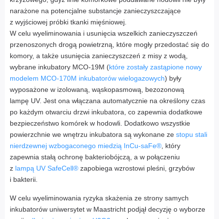
narażone na potencjalne substancje zanieczyszczające
z wyjściowej próbki tkanki mięśniowej.
W celu wyeliminowania i usunięcia wszelkich zanieczyszczeń
przenoszonych drogą powietrzną, które mogły przedostać się do
komory, a także usunięcia zanieczyszczeń z misy z wodą,
wybrane inkubatory MCO-19M (
które zostały zastąpione nowy
modelem MCO-170M inkubatorów wielogazowych
) były
wyposażone w izolowaną, wąskopasmową, bezozonową
lampę UV. Jest ona włączana automatycznie na określony czas
po każdym otwarciu drzwi inkubatora, co zapewnia dodatkowe
bezpieczeństwo komórek w hodowli. Dodatkowo wszystkie
powierzchnie we wnętrzu inkubatora są wykonane ze
stopu stali
nierdzewnej wzbogaconego miedzią InCu-saFe®
, który
zapewnia stałą ochronę bakteriobójczą, a w połączeniu
z
lampą UV SafeCell®
zapobiega wzrostowi pleśni, grzybów
i bakterii.
W celu wyeliminowania ryzyka skażenia ze strony samych
inkubatorów uniwersytet w Maastricht podjął decyzję o wyborze