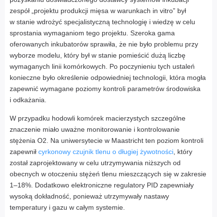
zespół „projektu produkcji mięsa w warunkach in vitro” był
w stanie wdrożyć specjalistyczną technologię i wiedzę w celu
sprostania wymaganiom tego projektu. Szeroka gama
oferowanych inkubatorów sprawiła, że nie było problemu przy
wyborze modelu, który był w stanie pomieścić dużą liczbę
wymaganych linii komórkowych. Po poczynieniu tych ustaleń
konieczne było określenie odpowiedniej technologii, która mogła
zapewnić wymagane poziomy kontroli parametrów środowiska
i odkażania.
W przypadku hodowli komórek macierzystych szczególne
znaczenie miało uważne monitorowanie i kontrolowanie
stężenia O2. Na uniwersytecie w Maastricht ten poziom kontroli
zapewnił
cyrkonowy czujnik tlenu o długiej żywotności
, który
został zaprojektowany w celu utrzymywania niższych od
obecnych w otoczeniu stężeń tlenu mieszczących się w zakresie
1–18%. Dodatkowo elektroniczne regulatory PID zapewniały
wysoką dokładność, ponieważ utrzymywały nastawy
temperatury i gazu w całym systemie.