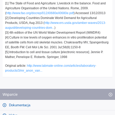
[1] The State of Food and Agriculture: Livestock in the balance. Food and
Agriculture Organisation of the United Nations. Rome, 2009.
(
http://www.fao.org/docrep/012/i0680e/i0680e.pdf
) Accessed 13/12/2013
[2] Developing Countries Dominate World Demand for Agricultural
Products, USDA, Aug 2013 (
http://www.ers.usda.gov/amber-waves/2013-
august/developing-countries-dom...
)
[3] 4th edition of the UN World Water Development Report (WWDR4)
[4] Culture in low levels of oxygen enhances in vitro proliferation potential
of satellite cells from old skeletal muscles. Chakravarthy MV, Spangenburg
EE, Booth FW. Cell Mol Life Sci. 2001 Jul;58(8):1150-8
[5] Introduction to cell and tissue culture [electronic resource]. Jennie P.
Mather, Penelope E. Roberts. Springer, 1998
Original article:
http://www.labmate-online.com/articles/laboratory-
products/3/mr_anon_van...
Wsparcie
Dokumentacja