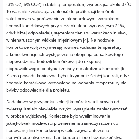
(3% O2, 5% CO2) i stabilną temperaturę wynoszącą około 37˚C.
Te warunki zwiększają zdolność do proliferacji komórek
satelitarnych w porównaniu ze standardowymi warunkami
hodowli komórkowych przy stężeniu tlenu wynoszącym 21%,
gdyż bliżej odpowiadają stężeniom tlenu w warunkach in vivo,
w nienaruszonym włóknie mięśniowym [4]. Na hodowle
komórkowe wpływ wywierają również wahania temperatury,
a konsekwencje ich występowania obejmują od całkowitego
niepowodzenia hodowli komórkowej do ekspresji
nieprawidłowego fenotypu i zmiany metabolizmu komórek [5].
Z tego powodu konieczne było utrzymanie ścisłej kontroli, gdyż
hodowle komórkowe wystawione na wahania temperatury nie
byłyby odpowiednie dla projektu.
Dodatkowo w przypadku izolacji komórek satelitarnych od
zwierząt istniało niewielkie ryzyko wystąpienia zanieczyszczeń
w próbce wyjściowej. Konieczne było wyeliminowanie
jakiejkolwiek możliwości przeniesienia zanieczyszczeń do
hodowanej linii komórkowej w celu zagwarantowania
pomyślnego utworzenia hamburgera i jego bezpieczeństwa.