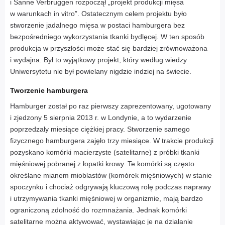
i Sanne Verbruggen rozpoczął „projekt produkcji mięsa
w warunkach in vitro”. Ostatecznym celem projektu było
stworzenie jadalnego mięsa w postaci hamburgera bez
bezpośredniego wykorzystania tkanki bydlęcej. W ten sposób
produkcja w przyszłości może stać się bardziej zrównoważona
i wydajna. Był to wyjątkowy projekt, który według wiedzy
Uniwersytetu nie był powielany nigdzie indziej na świecie.
Tworzenie hamburgera
Hamburger został po raz pierwszy zaprezentowany, ugotowany
i zjedzony 5 sierpnia 2013 r. w Londynie, a to wydarzenie
poprzedzały miesiące ciężkiej pracy. Stworzenie samego
fizycznego hamburgera zajęło trzy miesiące. W trakcie produkcji
pozyskano komórki macierzyste (satelitarne) z próbki tkanki
mięśniowej pobranej z łopatki krowy. Te komórki są często
określane mianem mioblastów (komórek mięśniowych) w stanie
spoczynku i chociaż odgrywają kluczową rolę podczas naprawy
i utrzymywania tkanki mięśniowej w organizmie, mają bardzo
ograniczoną zdolność do rozmnażania. Jednak komórki
satelitarne można aktywować, wystawiając je na działanie