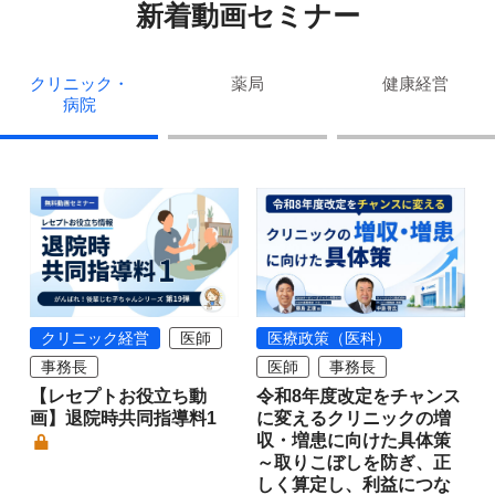
新着動画セミナー
クリニック・
薬局
健康経営
病院
クリニック経営
医師
医療政策（医科）
事務長
医師
事務長
【レセプトお役立ち動
令和8年度改定をチャンス
画】退院時共同指導料1
に変えるクリニックの増
収・増患に向けた具体策
～取りこぼしを防ぎ、正
しく算定し、利益につな