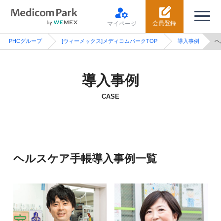
会員登録
マイページ
PHCグループ
[ウィーメックス]メディコムパークTOP
導入事例
ヘ
導入事例
CASE
ヘルスケア手帳導入事例一覧