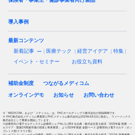
保険者・事業主・健診事業者向け製品
導入事例
最新コンテンツ
新着記事
医療テック
経営アイデア
特集
イベント・セミナー
お役立ち資料
補助金制度
つながるメディコム
オンラインデモ
お知らせ
お問い合わせ
※「MEDICOM」および「メディコム」は、PHCホールディングス株式会社の登録商標です。
※ PHC株式会社メディコム事業部とPHCメディコム株式会社は2023年4月1日に統合し、ウィーメックス
株式会社として事業を開始しています。
※診療所向け電子カルテシステム診療所シェアNo.1に関する出典：株式会社富士経済「2025年版 医療・ヘ
ルスケア・製薬DX関連市場の現状と将来展望」 より2024年実績 金額ベース 診療所向け電子カルテ（オン
プレミス型/クラウド型）
※レセプトコンピューター診療所・病院シェアNo.1に関する出典：株式会社富士経済「2022年 医療連携・