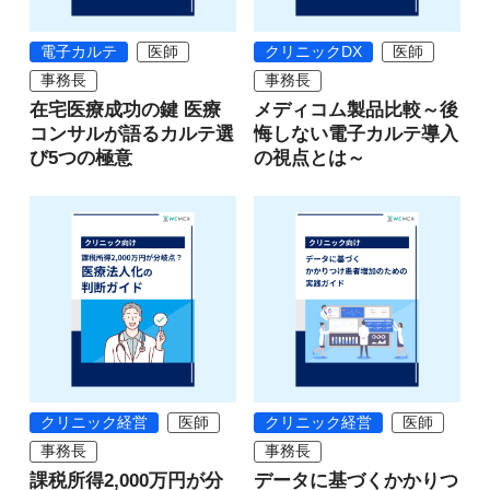
電子カルテ
医師
クリニックDX
医師
事務長
事務長
在宅医療成功の鍵 医療
メディコム製品比較～後
コンサルが語るカルテ選
悔しない電子カルテ導入
び5つの極意
の視点とは～
クリニック経営
医師
クリニック経営
医師
事務長
事務長
課税所得2,000万円が分
データに基づくかかりつ