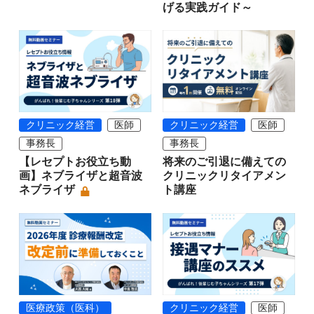
げる実践ガイド～
クリニック経営
医師
クリニック経営
医師
事務長
事務長
【レセプトお役立ち動
将来のご引退に備えての
画】ネブライザと超音波
クリニックリタイアメン
ネブライザ
ト講座
医療政策（医科）
クリニック経営
医師