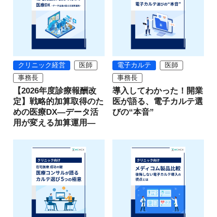
クリニック経営
医師
電子カルテ
医師
事務長
事務長
【2026年度診療報酬改
導入してわかった！開業
定】戦略的加算取得のた
医が語る、電子カルテ選
めの医療DX―データ活
びの“本音”
用が変える加算運用―